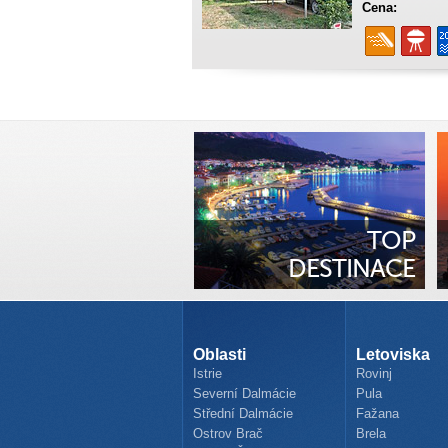
Cena:
TOP
DESTINACE
Oblasti
Letoviska
Istrie
Rovinj
Severní Dalmácie
Pula
Střední Dalmácie
Fažana
Ostrov Brač
Brela