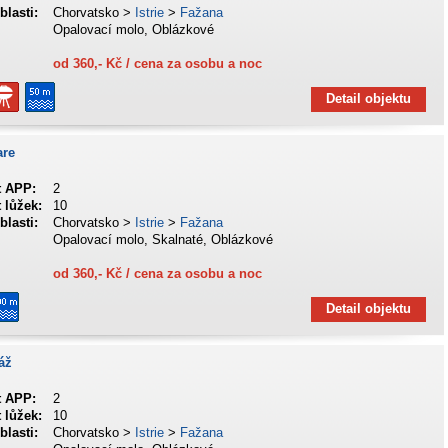
blasti:
Chorvatsko >
Istrie
>
Fažana
Opalovací molo, Oblázkové
od 360,- Kč / cena za osobu a noc
Detail objektu
are
t APP:
2
 lůžek:
10
blasti:
Chorvatsko >
Istrie
>
Fažana
Opalovací molo, Skalnaté, Oblázkové
od 360,- Kč / cena za osobu a noc
Detail objektu
áž
t APP:
2
 lůžek:
10
blasti:
Chorvatsko >
Istrie
>
Fažana