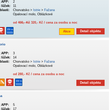
t APP:
2
 lůžek:
11
blasti:
Chorvatsko >
Istrie
>
Fažana
Opalovací molo, Oblázkové
od
400,- Kč
320,- Kč / cena za osobu a noc
Detail objektu
Akce
orio
t APP:
3
 lůžek:
14
blasti:
Chorvatsko >
Istrie
>
Fažana
Opalovací molo, Oblázkové
od 280,- Kč / cena za osobu a noc
Detail objektu
na
t APP:
5
 lůžek:
17