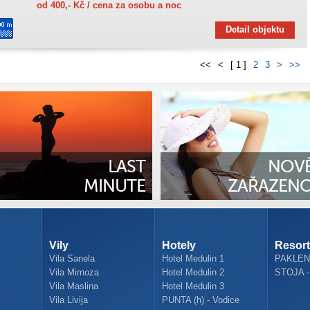
od 400,- Kč / cena za osobu a noc
Detail objektu
<<
<
[ 1 ]
2
3
>
>>
LAST
NOV
MINUTE
ZAŘAZEN
Vily
Hotely
Resor
Vila Sanela
Hotel Medulin 1
PAKLENI
Vila Mimoza
Hotel Medulin 2
STOJA -
Vila Maslina
Hotel Medulin 3
Vila Livija
PUNTA (h) - Vodice