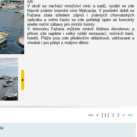
ryb.
V okolí se nachází množství vinic a sadů, vyrábí se zde
hlavně známe istarské víno Malvazija. V poslední době se
Fažana stala středem zájmů i známých chorvatských
zpěváku a velmi často se zde pořádají open air koncerty
anebo noční zábavy pro místní turisty.
V letovisku Fažana můžete strávit klidnou dovolenou a
přitom zde najdete i velký výběr restaurací, nočních barů,
hotelů. Pláže jsou zde především oblázkové, udržované a
vhodné i pro pobyt s malými dětmi.
<<
<
[ 1 ]
2
3
>
>>
ki