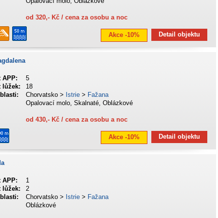
Opalovací molo, Oblázkové
od 320,- Kč / cena za osobu a noc
Detail objektu
Akce -10%
agdalena
t APP:
5
 lůžek:
18
blasti:
Chorvatsko >
Istrie
>
Fažana
Opalovací molo, Skalnaté, Oblázkové
od 430,- Kč / cena za osobu a noc
Detail objektu
Akce -10%
da
t APP:
1
 lůžek:
2
blasti:
Chorvatsko >
Istrie
>
Fažana
Oblázkové