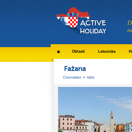
D
n
Oblasti
Letoviska
H
Fažana
Chorvatsko
>
Istrie