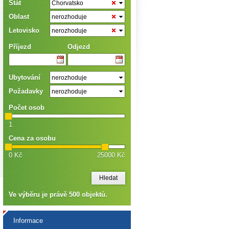
Stát
Chorvatsko
Oblast
nerozhoduje
Letovisko
nerozhoduje
Příjezd
Odjezd
Ubytování
nerozhoduje
Požadavky
nerozhoduje
Počet osob
1
Cena za osobu
0 Kč
25000 Kč
Ve výběru je právě
500
objektů.
Informace