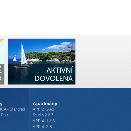
Ě
AKTIVNÍ
O
DOVOLENÁ
ty
Apartmány
CA - Starigrad
APP 2+2-A1
 Pula
Studio 2 č.7
APP 4+1 č.3
APP 4+2-B