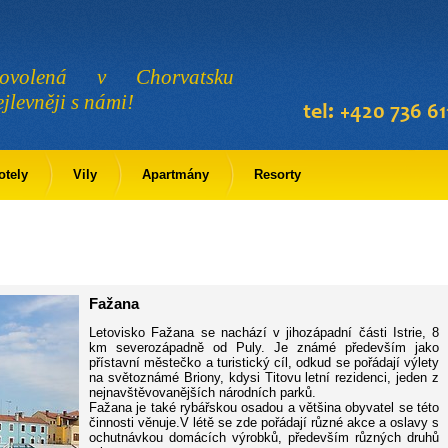
ovolená v Chorvatsku
ejlevněji s námi!
otely
Vily
Apartmány
Resorty
Fažana
Letovisko Fažana se nachází v jihozápadní části Istrie, 8
km severozápadně od Puly. Je známé především jako
přístavní městečko a turistický cíl, odkud se pořádají výlety
na světoznámé Briony, kdysi Titovu letní rezidenci, jeden z
nejnavštěvovanějších národních parků.
Fažana je také rybářskou osadou a většina obyvatel se této
činnosti věnuje.V létě se zde pořádají různé akce a oslavy s
ochutnávkou domácích výrobků, především různých druhů